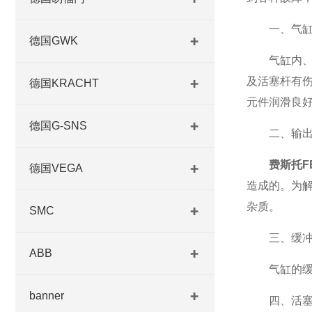
一、气缸
德国GWK
气缸内、外
及活塞杆有
德国KRACHT
元件润滑良
德国G-SNS
二、输出力
费斯托F
德国VEGA
造成的。为
杂质。
SMC
三、缓冲
ABB
气缸的缓冲
banner
四、活塞