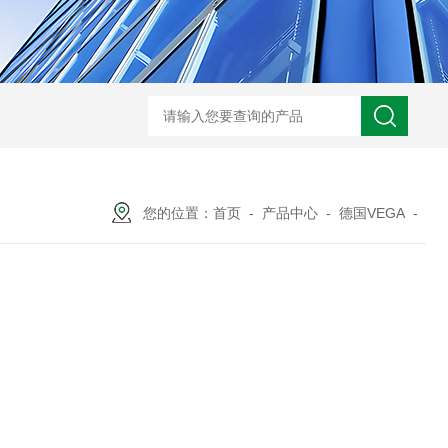
ARM10F2-20BGSMC 减压阀
KQB2H06-G01SMC 金属快换接头
您的位置：
首页
-
产品中心
-
德国VEGA
-