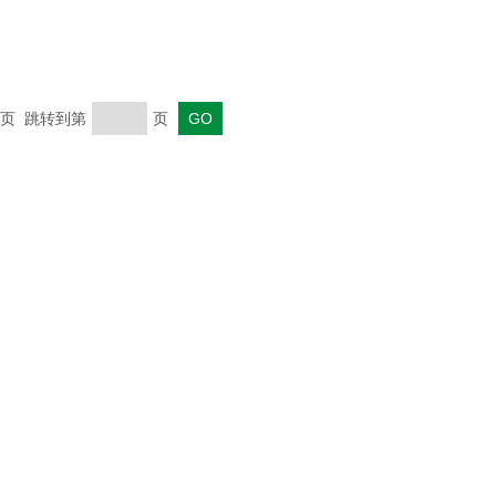
 末页 跳转到第
页