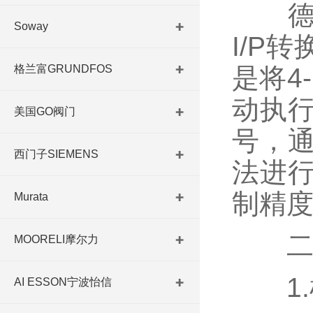
德国
Soway
I/P
格兰富GRUNDFOS
是将4
动执
美国GO阀门
号，通
西门子SIEMENS
法进
制精度
Murata
二、
MOORELI摩尔力
1.
AI ESSON宁波怡信