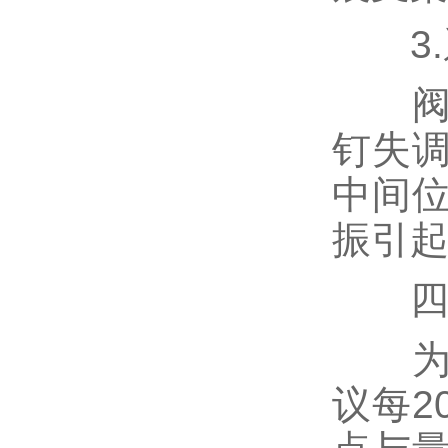
3.
阀门
钉失
中间
振引
四、
为确
议每2