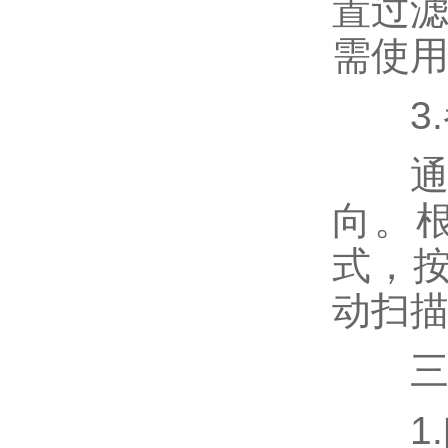
置过滤
需使
3.
通过
向。
式，按
动扫
三、
1.