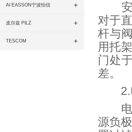
安装
AI EASSON宁波怡信
对于直
皮尔兹 PILZ
杆与
TESCOM
用托架
门处于
差。
2.
电气
源负极