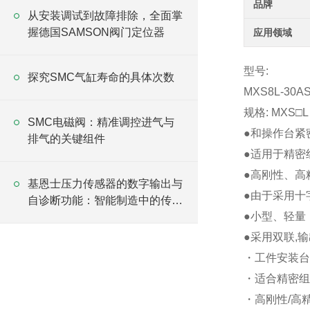
品牌
从安装调试到故障排除，全面掌
握德国SAMSON阀门定位器
应用领域
型号:
探究SMC气缸寿命的具体次数
MXS8L-30A
规格: MXS□
SMC电磁阀：精准调控进气与
●和操作台紧
排气的关键组件
●适用于精密
●高刚性、高
基恩士压力传感器的数字输出与
●由于采用十
自诊断功能：智能制造中的传感
●小型、轻量
升级方案
●采用双联,
・工件安装台
・适合精密组
・高刚性/高