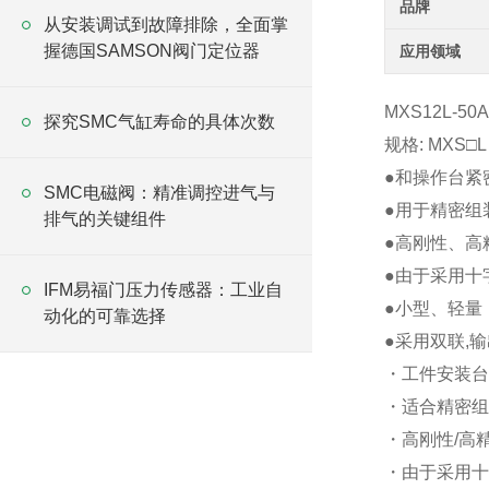
品牌
从安装调试到故障排除，全面掌
握德国SAMSON阀门定位器
应用领域
MXS12L-50
探究SMC气缸寿命的具体次数
规格: MXS□
●和操作台紧
SMC电磁阀：精准调控进气与
●用于精密组
排气的关键组件
●高刚性、高
●由于采用十
IFM易福门压力传感器：工业自
●小型、轻量
动化的可靠选择
●采用双联,
・工件安装台
・适合精密组
・高刚性/高
・由于采用十