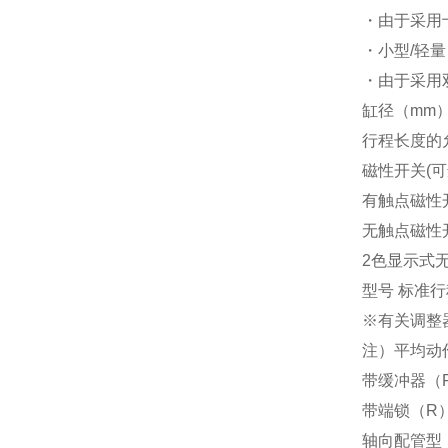
・由于采用
・小型/轻量
・由于采用
缸径（mm
行程长度的
磁性开关(
有触点磁性
无触点磁性
2色显示式
型号 标准
※有关调整器
注）平均动
带缓冲器（
带端锁（R
轴向配管型