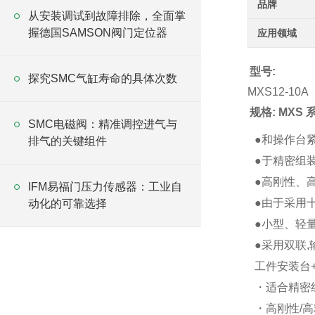
品牌
从安装调试到故障排除，全面掌
握德国SAMSON阀门定位器
应用领域
型号:
探究SMC气缸寿命的具体次数
MXS12-10A
规格: MXS
SMC电磁阀：精准调控进气与
●和操作台
排气的关键组件
●于精密组
●高刚性、
IFM易福门压力传感器：工业自
●由于采用
动化的可靠选择
●小型、轻
●采用双联
工件安装台
・适合精密
・高刚性/