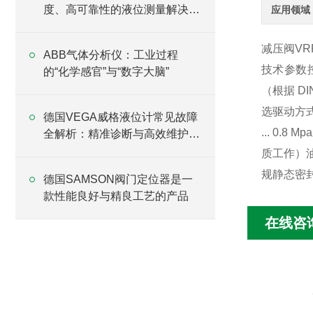
度、高可靠性的液位测量解决方
应用领域
案
减压阀VRPA
ABB气体分析仪：工业过程
技术参数
的“化学感官”与“数字大脑”
（根据 DIN
选驱动方式
德国VEGA威格液位计常见故障
... 0.8
全解析：精准诊断与高效维护指
南
质工作）油漆
规静态密封
德国SAMSON阀门定位器是一
款性能良好与精良工艺的产品
在线咨