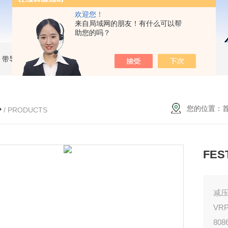
欢迎您！
来自局域网的朋友！有什么可以帮
助您的吗？
MC 带导杆薄型气缸
RBC2015SMC 液压缓冲器
MKB25-30RZSMC 回转夹紧气缸
心
您的位置：
/ PRODUCTS
FES
减
VRP
808