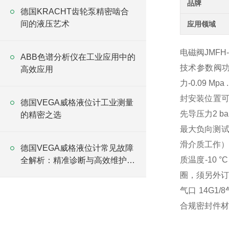
品牌
德国KRACHT齿轮泵精密啮合
间的液压艺术
应用领域
电磁阀JMFH-5-
ABB色谱分析仪在工业应用中的
技术参数阀功能
高效应用
力-0.09 M
封安装位置可选
德国VEGA威格液位计工业测量
先导压力2 bar
的精密之选
最大负向测试脉
滑介质工作）耐腐
德国VEGA威格液位计常见故障
质温度-10 °C
全解析：精准诊断与高效维护指
南
圈，须另外订购
气口 14G1/
合规密封件材