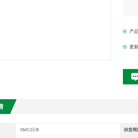
产
更
情
SMC/日本
供货周