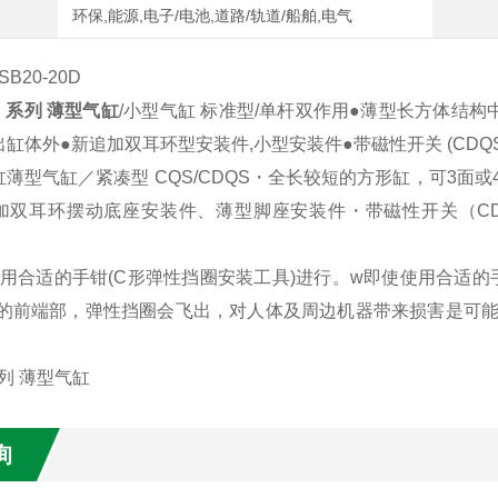
环保,能源,电子/电池,道路/轨道/船舶,电气
B20-20D
S 系列 薄型气缸
/小型气缸 标准型/单杆双作用●薄型长方体结
体外●新追加双耳环型安装件,小型安装件●带磁性开关 (CDQS系列: CD
缸薄型气缸／紧凑型 CQS/CDQS・全长较短的方形缸，可3
加双耳环摆动底座安装件、薄型脚座安装件・带磁性开关（CDQS
）
要用合适的手钳(C形弹性挡圈安装工具)进行。w即使使用合适的
)的前端部，弹性挡圈会飞出，对人体及周边机器带来损害是可
询