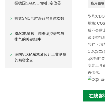
握德国SAMSON阀门定位器
应用领域
型号:CDQS
探究SMC气缸寿命的具体次数
规格:
CQ
后不会露出缸
SMC电磁阀：精准调控进气与
紧凑型气
排气的关键组件
气缸・增
CDQS□S
德国VEGA威格液位计工业测量
q装拆时
的精密之选
安装工具
再供气。
在线咨