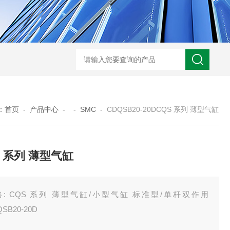
ARM10F2-20BGSMC 减压阀
KQB2H06-G01SMC 金属快换接头
：
首页
-
产品中心
- -
SMC
-
CDQSB20-20DCQS 系列 薄型气缸
S 系列 薄型气缸
格: CQS 系列 薄型气缸/小型气缸 标准型/单杆双作用
SB20-20D