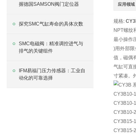
握德国SAMSON阀门定位器
应用领域
规格:
CY
探究SMC气缸寿命的具体次数
NPT螺纹
最小操作压
SMC电磁阀：精准调控进气与
)用外部
排气的关键组件
值，磁偶
气缸可直
IFM易福门压力传感器：工业自
寸紧凑。
动化的可靠选择
CY3B10-1
CY3B10-1
CY3B10-2
CY3B15-1
CY3B15-2