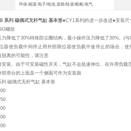
环保,能源,电子/电池,道路/轨道/船舶,电气
3B 系列 磁偶式无杆气缸 基本形
●CY1系列的进一步改进●安装
和G螺纹
力降低了30%特殊防尘圈结构，最小操作压力降低了30%。(与CY3
限位器使负载中间停止用外部限位器使负载中途停止的场合，使
有脱离的可能性，请注意
接安装。由于可安装磁性开关，气缸不会急速伸出。在许用负载
外部滑台的上面及一个侧面可作为安装面
00
50
00
00
00