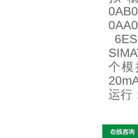
0AB
0AA
6ES7
SIM
个模拟
20m
运行：
在线咨询