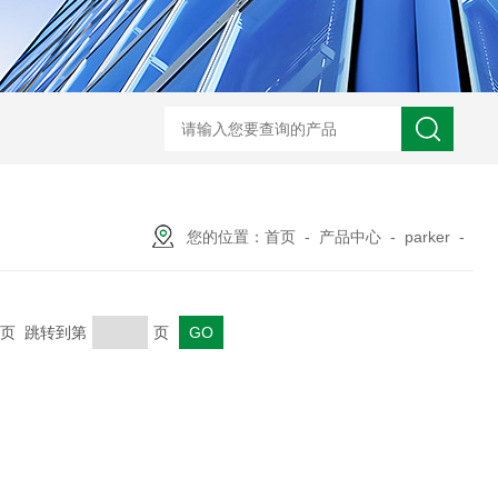
ARM10F2-20BGSMC 减压阀
KQB2H06-G01SMC 金属快换接头
您的位置：
首页
-
产品中心
-
parker
-
 末页 跳转到第
页