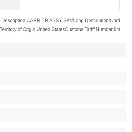
og Description:CARRIER ASSY SPVLong Description:Carrier As
or Territory of Origin:United StatesCustoms Tariff Number: