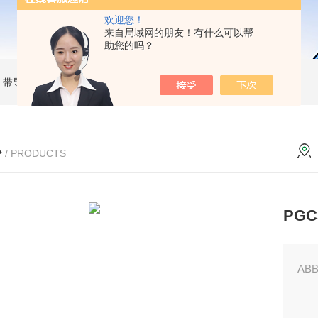
欢迎您！
来自局域网的朋友！有什么可以帮
助您的吗？
MC 带导杆薄型气缸
RBC2015SMC 液压缓冲器
MKB25-30RZSMC 回转夹紧气缸
心
/ PRODUCTS
PGC
ABB