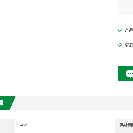
产
更
情
ABB
供货周