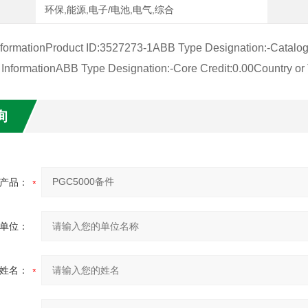
环保,能源,电子/电池,电气,综合
nformationProduct ID:3527273-1ABB Type Designation:-Catal
l InformationABB Type Designation:-Core Credit:0.00Country 
询
产品：
单位：
姓名：