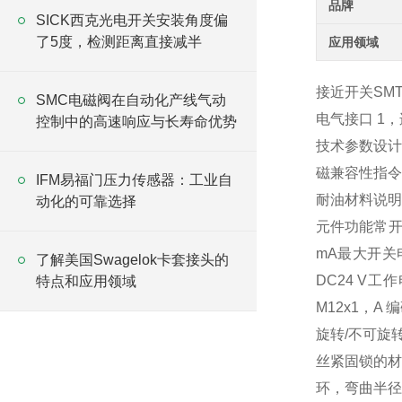
品牌
SICK西克光电开关安装角度偏
了5度，检测距离直接减半
应用领域
接近开关SMT-8M
SMC电磁阀在自动化产线气动
电气接口 1，连
控制中的高速响应与长寿命优势
技术参数设计用于
磁兼容性指令符
IFM易福门压力传感器：工业自
耐油材料说明R
动化的可靠选择
元件功能常开触
mA最大开关
了解美国Swagelok卡套接头的
DC24 V工
特点和应用领域
M12x1，A
旋转/不可旋
丝紧固锁的材料
环，弯曲半径 