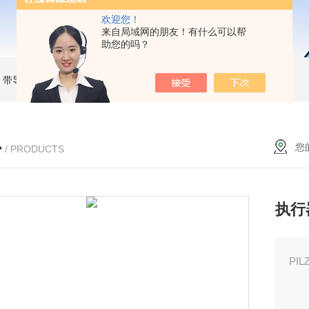
欢迎您！
来自局域网的朋友！有什么可以帮
助您的吗？
MC 带导杆薄型气缸
RBC2015SMC 液压缓冲器
MKB25-30RZSMC 回转夹紧气缸
心
您
/ PRODUCTS
执行
PIL