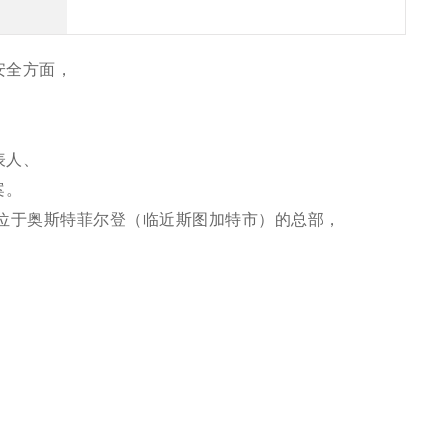
境安全方面，
表人、
案。
除了位于奥斯特菲尔登（临近斯图加特市）的总部，