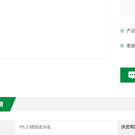
产
更
情
PILZ/德国皮尔兹
供货周