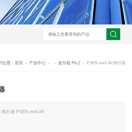
ARM10F2-20BGSMC 减压阀
KQB2H06-G01SMC 金属快换接头
的位置：
首页
-
产品中心
- -
皮尔兹 PILZ
-
PSEN me5 AF执行器
器
Z 执行器 PSEN me5 AF