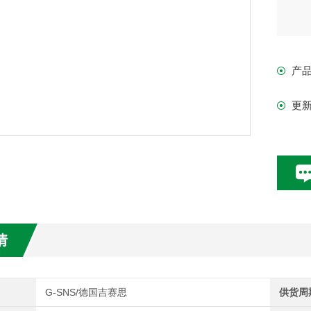
产
更
情
G-SNS/德国吉赛思
供货周