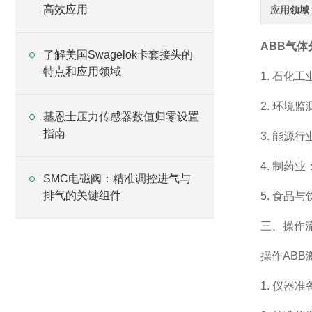
高效应用
应用领域
ABB
气体
了解美国Swagelok卡套接头的
特点和应用领域
1.
石化工
2.
环境监
基恩士压力传感器数值归零设置
指南
3.
能源行
4.
制药业
SMC电磁阀：精准调控进气与
排气的关键组件
5.
食品与
三、操作
操作
ABB
1.
仪器准