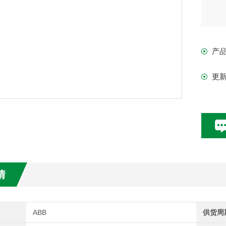
产
更
情
ABB
供货周