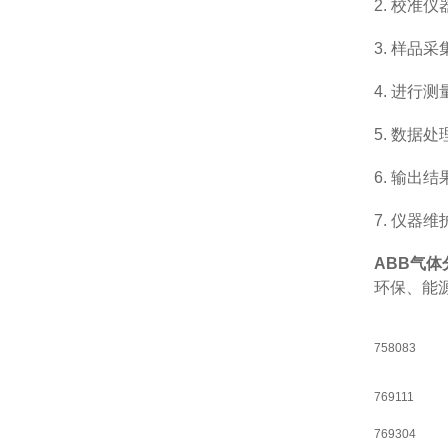
2.
校准仪
3.
样品采
4.
进行测
5.
数据处
6.
输出结
7.
仪器维
ABB
气体
环保、能
758083
769111
769304