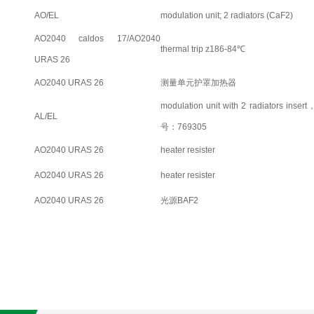
AO/EL
modulation unit; 2 radiators (CaF2)
AO2040 caldos 17/AO2040
thermal trip z186-84℃
URAS 26
AO2040 URAS 26
测量单元护罩加热器
modulation unit with 2 radiators inse
AL/EL
号：769305
AO2040 URAS 26
heater resister
AO2040 URAS 26
heater resister
AO2040 URAS 26
光源BAF2